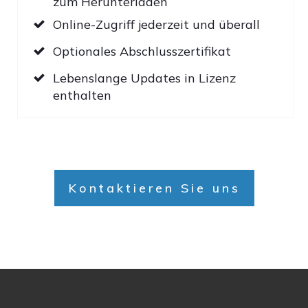
zum Herunterladen
Online-Zugriff jederzeit und überall
Optionales Abschlusszertifikat
Lebenslange Updates in Lizenz
enthalten
Kontaktieren Sie uns
Vorteile
für Ihre
Institution
Skalierbare, kostengünstige Lösung
Wertvolle Unterstützung Ihrer 1:1-