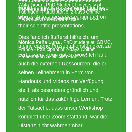
Feedback zu allen Aspekten seiner
Wala Jaser ,
PhD Student, University of
would definitely recommend it to those
Präsentation zu geben, viele Male im
Tübingen - Participant of 2-days Online
who wish to have a deeper impact on
Verlauf eines einzigen Workshops.
Presentation Skills Seminar
their scientific presentations.
Dies fand ich äußerst hilfreich, um
Mónica Peña Luna ,
PhD student at IGBMC,
meine eigene Präsentationsfähigkeit zu
France - Participant of 2-days Online
verbessern - von gut zu wow! Ich fand
Presentation Skills Seminar
auch die externen Ressourcen, die er
seinen Teilnehmern in Form von
Handouts und Videos zur Verfügung
stellt, als besonders gründlich und
nützlich für das zukünftige Lernen. Trotz
der Tatsache, dass unser Workshop
komplett über Zoom stattfand, war die
Distanz nicht wahrnehmbar.