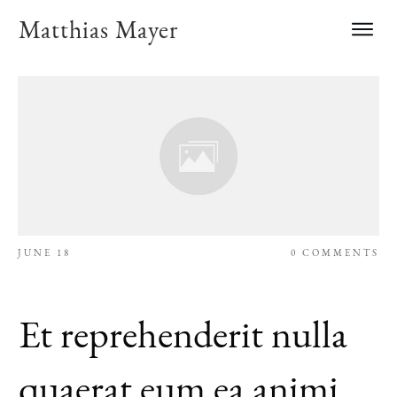
Matthias Mayer
JUNE 18
0
COMMENTS
Et reprehenderit nulla
quaerat eum ea animi